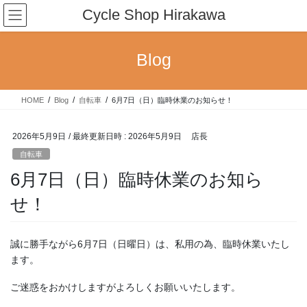
コ
ナ
Cycle Shop Hirakawa
ン
ビ
テ
ゲ
ン
ー
Blog
ツ
シ
へ
ョ
ス
ン
HOME
Blog
自転車
6月7日（日）臨時休業のお知らせ！
キ
に
ッ
移
プ
動
2026年5月9日
/ 最終更新日時 :
2026年5月9日
店長
自転車
6月7日（日）臨時休業のお知ら
せ！
誠に勝手ながら6月7日（日曜日）は、私用の為、臨時休業いたし
ます。
ご迷惑をおかけしますがよろしくお願いいたします。